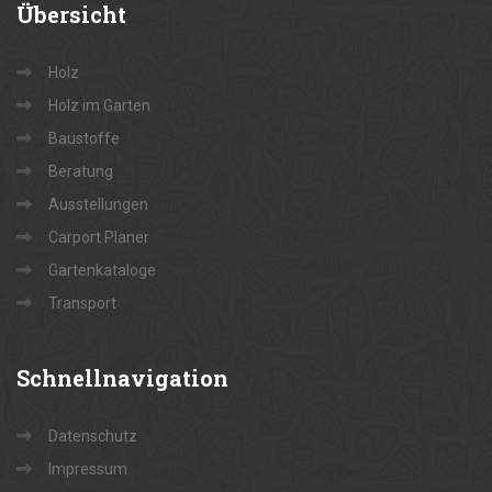
Übersicht
Holz
Holz im Garten
Baustoffe
Beratung
Ausstellungen
Carport Planer
Gartenkataloge
Transport
Schnellnavigation
Datenschutz
Impressum