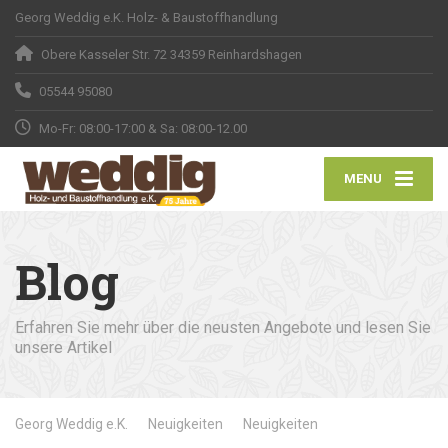
Georg Weddig e.K. Holz- & Baustoffhandlung
Obere Kasseler Str. 72 34359 Reinhardshagen
05544 95080
Mo-Fr: 08:00-17:00 & Sa: 08:00-12.00
MENU
Blog
Erfahren Sie mehr über die neusten Angebote und lesen Sie
unsere Artikel
Georg Weddig e.K.
Neuigkeiten
Neuigkeiten