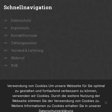
Schnellnavigation
Datenschutz
Impressum
Kontaktformular
Zahlungsweisen
Versand & Lieferung
Widerruf
AGB
Verwendung von Cookies Um unsere Webseite für Sie optimal
zu gestalten und fortlaufend verbessern zu können,
verwenden wir Cookies. Durch die weitere Nutzung der
Webseite stimmen Sie der Verwendung von Cookies zu.
Copyright 2022 Georg Weddig e.K. Holz und Baustoffe
Weitere Informationen zu Cookies erhalten Sie in unserer
Jetzt
Fan werden
Datenschutzerklärung