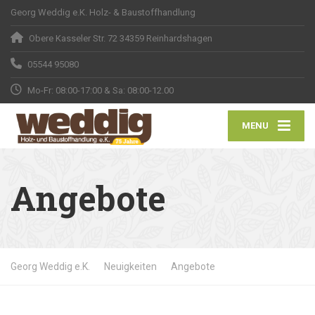
Georg Weddig e.K. Holz- & Baustoffhandlung
Obere Kasseler Str. 72 34359 Reinhardshagen
05544 95080
Mo-Fr: 08:00-17:00 & Sa: 08:00-12.00
MENU
Angebote
Georg Weddig e.K.
Neuigkeiten
Angebote