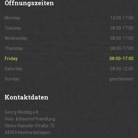
Öffnungszeiten
Monday
13:00-17:00
Tuesday
08:00-17:00
Wednesday
08:00-17:00
Thursday
08:00-17:00
Friday
08:00-17:00
Saturday
08:00-12:00
Sunday
geschlossen
Kontaktdaten
Georg Weddig e.K.
Holz- & Baustoffhandlung
Obere Kasseler Straße 72
34359 Reinhardshagen