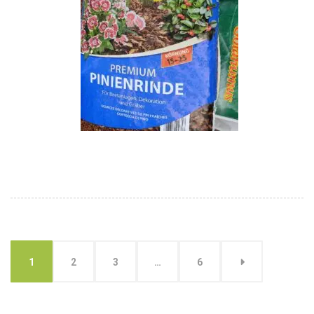
1
2
3
…
6