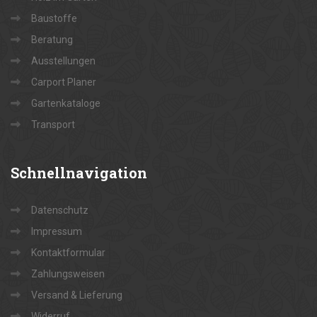
Baustoffe
Beratung
Ausstellungen
Carport Planer
Gartenkataloge
Transport
Schnellnavigation
Datenschutz
Impressum
Kontaktformular
Zahlungsweisen
Versand & Lieferung
Widerruf