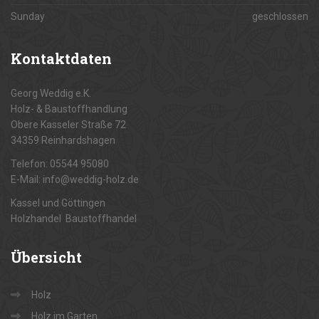
Sunday
geschlossen
Kontaktdaten
Georg Weddig e.K.
Holz- & Baustoffhandlung
Obere Kasseler Straße 72
34359 Reinhardshagen
Telefon: 05544 95080
E-Mail: info@weddig-holz.de
Kassel und Göttingen
Holzhandel Baustoffhandel
Übersicht
Holz
Holz im Garten