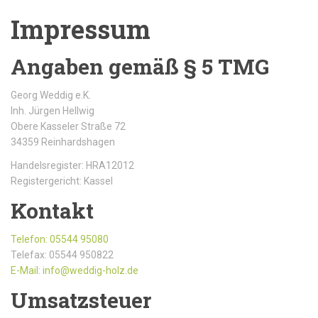
Impressum
Angaben gemäß § 5 TMG
Georg Weddig e.K.
Inh. Jürgen Hellwig
Obere Kasseler Straße 72
34359 Reinhardshagen
Handelsregister: HRA12012
Registergericht: Kassel
Kontakt
Telefon: 05544 95080
Telefax: 05544 950822
E-Mail: info@weddig-holz.de
Umsatzsteuer