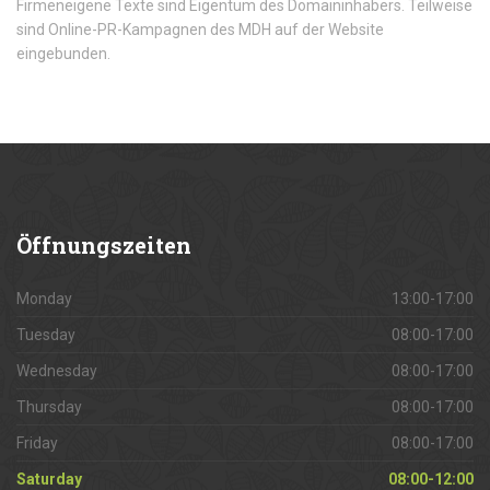
Firmeneigene Texte sind Eigentum des Domaininhabers. Teilweise
sind Online-PR-Kampagnen des MDH auf der Website
eingebunden.
Öffnungszeiten
Monday
13:00-17:00
Tuesday
08:00-17:00
Wednesday
08:00-17:00
Thursday
08:00-17:00
Friday
08:00-17:00
Saturday
08:00-12:00