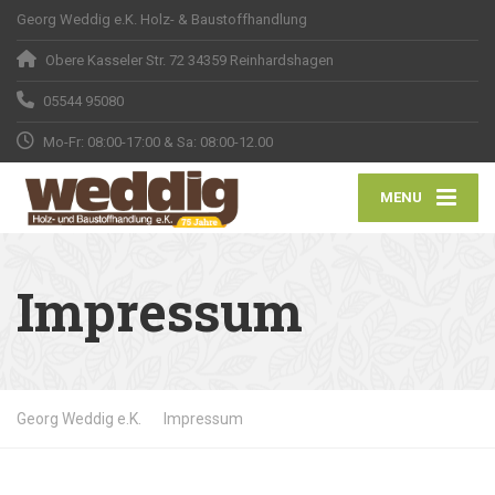
Georg Weddig e.K. Holz- & Baustoffhandlung
Obere Kasseler Str. 72 34359 Reinhardshagen
05544 95080
Mo-Fr: 08:00-17:00 & Sa: 08:00-12.00
MENU
Impressum
Georg Weddig e.K.
Impressum