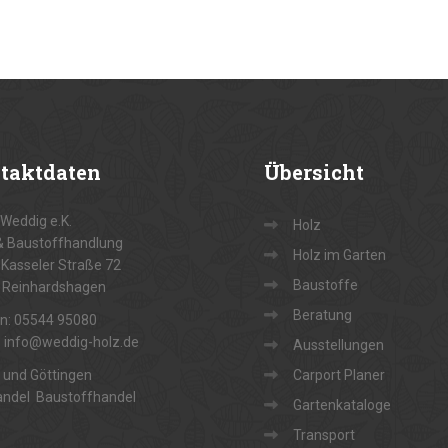
taktdaten
Übersicht
Weddig e.K.
Holz
& Baustoffhandlung
Holz im Garten
Kasseler Straße 72
Baustoffe
 Reinhardshagen
Beratung
on: 05544 95080
: info@weddig-holz.de
Ausstellungen
 und Göttingen
Carport Planer
andel Baustoffhandel
Gartenkataloge
Transport