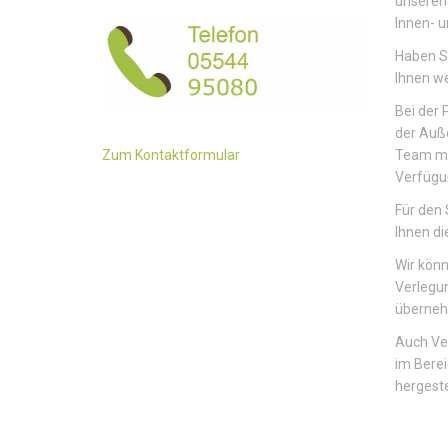
unseren 
Innen- 
Haben Si
Ihnen we
Bei der 
der Auße
Team mi
Zum Kontaktformular
Verfügu
Für den 
Ihnen di
Wir könn
Verlegu
übernehm
Auch Ve
im Berei
hergeste