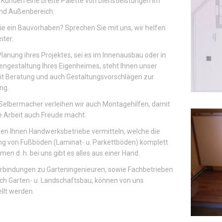
Kunden eine breite Palette von Dienstleistungen im
und Außenbereich.
e ein Bauvorhaben? Sprechen Sie mit uns, wir helfen
iter.
Planung ihres Projektes, sei es im Innenausbau oder in
ngestaltung Ihres Eigenheimes, steht Ihnen unser
t Beratung und auch Gestaltungsvorschlägen zur
ng.
Selbermacher verleihen wir auch Montagehilfen, damit
e Arbeit auch Freude macht.
en Ihnen Handwerksbetriebe vermitteln, welche die
ng von Fußböden (Laminat- u. Parkettböden) komplett
en d. h. bei uns gibt es alles aus einer Hand.
rbindungen zu Garteningenieuren, sowie Fachbetrieben
ch Garten- u. Landschaftsbau, können von uns
llt werden.