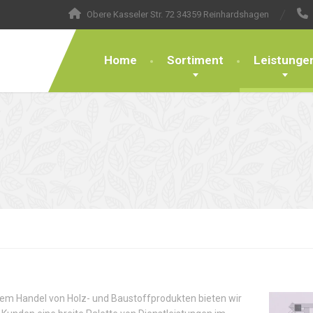
Obere Kasseler Str. 72 34359 Reinhardshagen
Home
Sortiment
Leistunge
em Handel von Holz- und Baustoffprodukten bieten wir