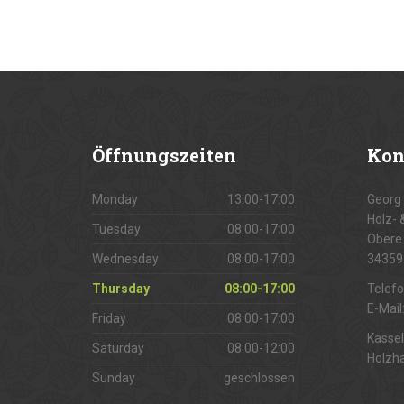
Öffnungszeiten
Kon
Monday
13:00-17:00
Georg 
Holz- 
Tuesday
08:00-17:00
Obere 
Wednesday
08:00-17:00
34359
Thursday
08:00-17:00
Telef
E-Mail
Friday
08:00-17:00
Kassel
Saturday
08:00-12:00
Holzh
Sunday
geschlossen