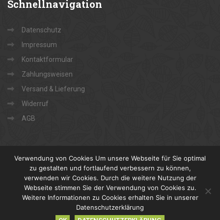
Schnellnavigation
Datenschutz
Impressum
Kontaktformular
Zahlungsweisen
Versand & Lieferung
Widerruf
AGB
Verwendung von Cookies Um unsere Webseite für Sie optimal
zu gestalten und fortlaufend verbessern zu können,
verwenden wir Cookies. Durch die weitere Nutzung der
Webseite stimmen Sie der Verwendung von Cookies zu.
Copyright 2022 Georg Weddig e.K. Holz und Baustoffe
Weitere Informationen zu Cookies erhalten Sie in unserer
Jetzt
Fan werden
Datenschutzerklärung
Rufen Sie uns an
05544 95080