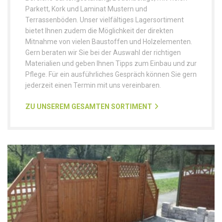
Parkett, Kork und Laminat Mustern und
Terrassenböden. Unser vielfältiges Lagersortiment
bietet Ihnen zudem die Möglichkeit der direkten
Mitnahme von vielen Baustoffen und Holzelementen.
Gern beraten wir Sie bei der Auswahl der richtigen
Materialien und geben Ihnen Tipps zum Einbau und zur
Pflege. Für ein ausführliches Gespräch können Sie gern
jederzeit einen Termin mit uns vereinbaren.
ZU UNSEREM GESAMTEN SORTIMENT