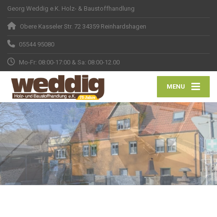
Georg Weddig e.K. Holz- & Baustoffhandlung
Obere Kasseler Str. 72 34359 Reinhardshagen
05544 95080
Mo-Fr: 08:00-17:00 & Sa: 08:00-12.00
MENU