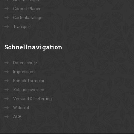
Carport Planer
Gartenkataloge
Transport
Schnellnavigation
Datenschutz
Impressum
Kontaktformular
Zahlungsweisen
Versand & Lieferung
Widerruf
AGB