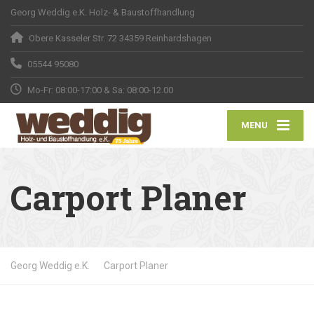
Georg Weddig e.K. Holz- & Baustoffhandlung
Obere Kasseler Str. 72 34359 Reinhardshagen
05544 95080
Mo-Fr: 08:00-17:00 & Sa: 08:00-12.00
MENU
Carport Planer
Georg Weddig e.K.
Carport Planer