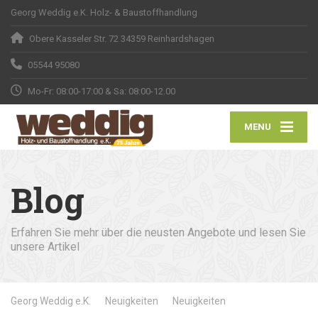
Georg Weddig e.K. Holz- & Baustoffhandlung
Obere Kasseler Str. 72 34359 Reinhardshagen
05544 95080
Mo-Fr: 08:00-17:00 & Sa: 08:00-12.00
MENU
Blog
Erfahren Sie mehr über die neusten Angebote und lesen Sie
unsere Artikel
Georg Weddig e.K.
Neuigkeiten
Neuigkeiten