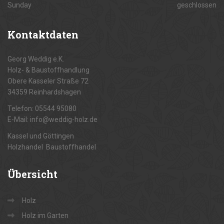
Sunday
geschlossen
Kontaktdaten
Georg Weddig e.K.
Holz- & Baustoffhandlung
Obere Kasseler Straße 72
34359 Reinhardshagen
Telefon: 05544 95080
E-Mail: info@weddig-holz.de
Kassel und Göttingen
Holzhandel Baustoffhandel
Übersicht
Holz
Holz im Garten