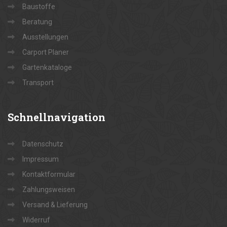
Baustoffe
Beratung
Ausstellungen
Carport Planer
Gartenkataloge
Transport
Schnellnavigation
Datenschutz
Impressum
Kontaktformular
Zahlungsweisen
Versand & Lieferung
Widerruf