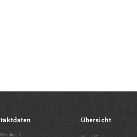
taktdaten
Übersicht
Weddig e.K.
Holz