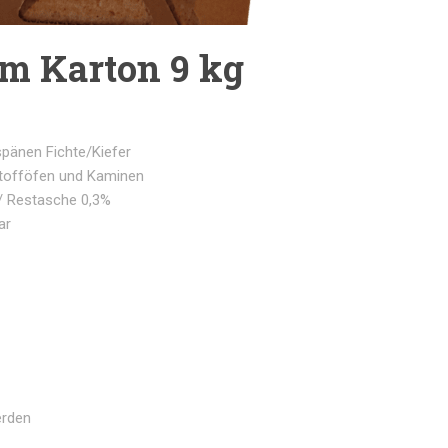
im Karton 9 kg
spänen Fichte/Kiefer
stofföfen und Kaminen
/ Restasche 0,3%
ar
erden