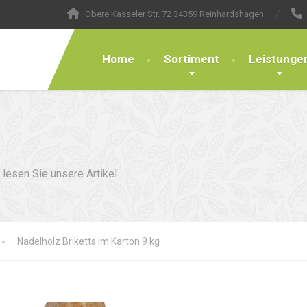
Obere Kasseler Str. 72 34359 Reinhardshagen
Home
Sortiment
Leistunge
lesen Sie unsere Artikel
Nadelholz Briketts im Karton 9 kg