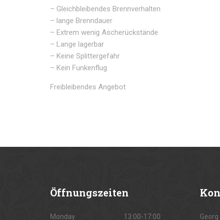
– Gleichbleibendes Brennverhalten
– lange Brenndauer
– Extrem wenig Ascherückstände
– Lange lagerbar
– Keine Splittergefahr
– Kein Funkenflug
Freibleibendes Angebot
Öffnungszeiten
Kon
Monday
13:00-17:00
Georg 