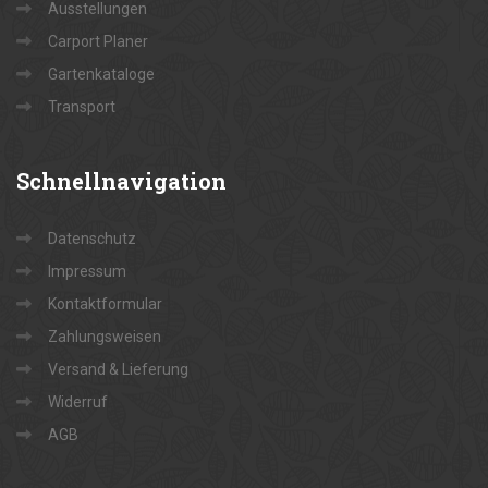
Ausstellungen
Carport Planer
Gartenkataloge
Transport
Schnellnavigation
Datenschutz
Impressum
Kontaktformular
Zahlungsweisen
Versand & Lieferung
Widerruf
AGB