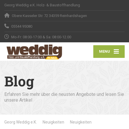
Georg Weddig e.K. Holz- & Baustoffhandlung
Obere Kasseler Str. 72 34359 Reinhardshagen
05544 95080
Mo-Fr: 08:00-17:00 & Sa: 08:00-12.00
MENU
Blog
Erfahren Sie mehr über die neusten Angebote und lesen Sie
unsere Artikel
Georg Weddig e.K.
Neuigkeiten
Neuigkeiten