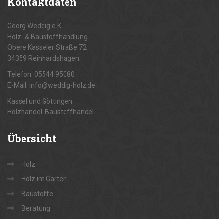
Kontaktdaten
Georg Weddig e.K.
Holz- & Baustoffhandlung
Obere Kasseler Straße 72
34359 Reinhardshagen
Telefon: 05544 95080
E-Mail: info@weddig-holz.de
Kassel und Göttingen
Holzhandel Baustoffhandel
Übersicht
Holz
Holz im Garten
Baustoffe
Beratung