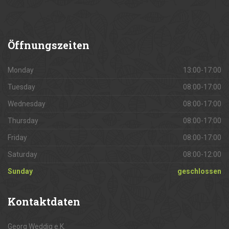
Öffnungszeiten
Monday
13:00-17:00
Tuesday
08:00-17:00
Wednesday
08:00-17:00
Thursday
08:00-17:00
Friday
08:00-17:00
Saturday
08:00-12:00
Sunday
geschlossen
Kontaktdaten
Georg Weddig e.K.