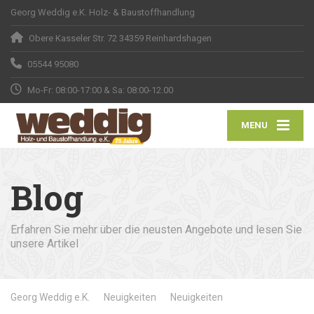
Georg Weddig e.K. Holz- & Baustoffhandlung
Obere Kasseler Str. 72 34359 Reinhardshagen
05544 95080
Mo-Fr: 08:00-17:00 & Sa: 08:00-12.00
MENU
Blog
Erfahren Sie mehr über die neusten Angebote und lesen Sie
unsere Artikel
Georg Weddig e.K.
Neuigkeiten
Neuigkeiten