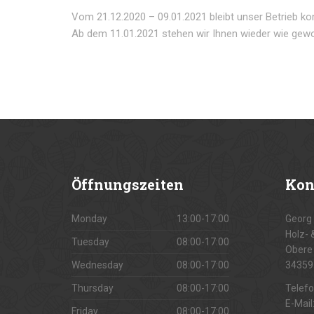
Vom 21.12.2020 – 09.01.2021 bleibt unser Betrieb k
Ab dem 11.01.2021 stehen wir Ihnen wieder wie gew
Öffnungszeiten
Kon
Monday
13:00-17:00
Georg 
Holz- 
Tuesday
08:00-17:00
Obere 
Wednesday
08:00-17:00
34359
Thursday
08:00-17:00
Telef
E-Mail
Friday
08:00-17:00