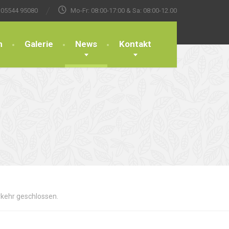
05544 95080
Mo-Fr: 08:00-17:00 & Sa: 08:00-12.00
n
Galerie
News
Kontakt
rkehr geschlossen.