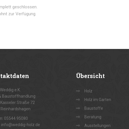
omplett geschlossen.
ohnt zur Verfügung.
taktdaten
Übersicht
Weddig e.K.
Holz
& Baustoffhandlung
Holz im Garten
Kasseler Straße 72
Baustoffe
 Reinhardshagen
Beratung
on: 05544 95080
: info@weddig-holz.de
Ausstellungen