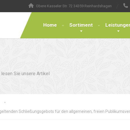
Obere Kasseler Str. 72 34359 Reinhardshagen
Home
Sortiment
Leistunge
lesen Sie unsere Artikel
geltenden Schließungsgebots für den allgemeinen, freien Publikumsve