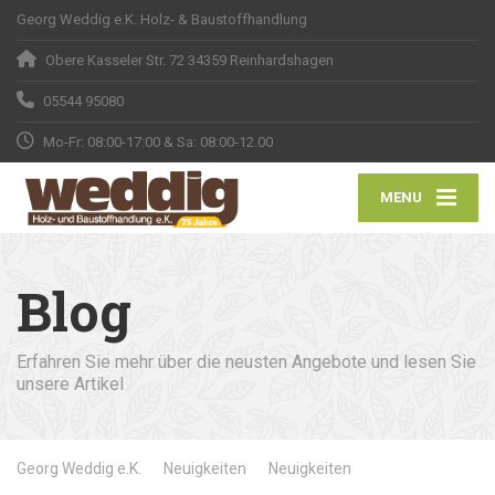
Georg Weddig e.K. Holz- & Baustoffhandlung
Obere Kasseler Str. 72 34359 Reinhardshagen
05544 95080
Mo-Fr: 08:00-17:00 & Sa: 08:00-12.00
MENU
Blog
Erfahren Sie mehr über die neusten Angebote und lesen Sie
unsere Artikel
Georg Weddig e.K.
Neuigkeiten
Neuigkeiten