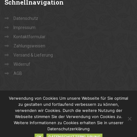
Schnellnavigation
Datenschutz
Impressum
Kontaktformular
Zahlungsweisen
Versand & Lieferung
Widerruf
AGB
Verwendung von Cookies Um unsere Webseite für Sie optimal
zu gestalten und fortlaufend verbessern zu können,
verwenden wir Cookies. Durch die weitere Nutzung der
Webseite stimmen Sie der Verwendung von Cookies zu.
Copyright 2022 Georg Weddig e.K. Holz und Baustoffe
Weitere Informationen zu Cookies erhalten Sie in unserer
Jetzt
Fan werden
Datenschutzerklärung
Rufen Sie uns an
05544 95080
OK
DATENSCHUTZERKLÄRUNG