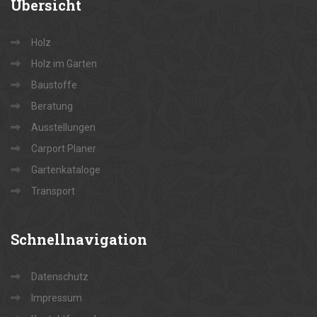
Übersicht
Holz
Holz im Garten
Baustoffe
Beratung
Ausstellungen
Carport Planer
Gartenkataloge
Transport
Schnellnavigation
Datenschutz
Impressum