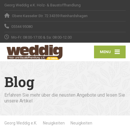
Georg Weddig e.K. Holz- & Baustoffhandlung
Obere Kasseler Str. 72 34359 Reinhardshagen
05544 95080
Mo-Fr: 08:00-17:00 & Sa: 08:00-12.00
MENU
Blog
Erfahren Sie mehr über die neusten Angebote und lesen Sie
unsere Artikel
Georg Weddig e.K.
Neuigkeiten
Neuigkeiten