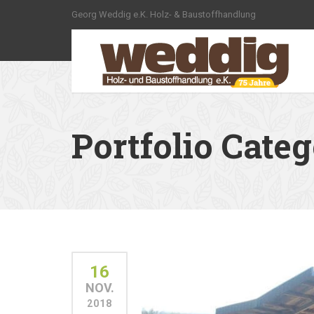
Georg Weddig e.K. Holz- & Baustoffhandlung
Portfolio Cate
16
NOV.
2018