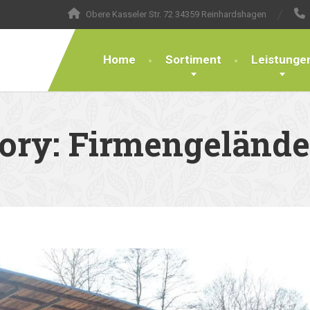
Obere Kasseler Str. 72 34359 Reinhardshagen
Home
Sortiment
Leistunge
gory:
Firmengelände