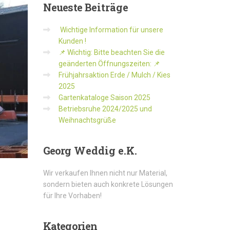
Neueste
Beiträge
Wichtige Information für unsere
Kunden !
📌 Wichtig: Bitte beachten Sie die
geänderten Öffnungszeiten: 📌
Frühjahrsaktion Erde / Mulch / Kies
2025
Gartenkataloge Saison 2025
Betriebsruhe 2024/2025 und
Weihnachtsgrüße
Georg
Weddig e.K.
Wir verkaufen Ihnen nicht nur Material,
sondern bieten auch konkrete Lösungen
für Ihre Vorhaben!
Kategorien